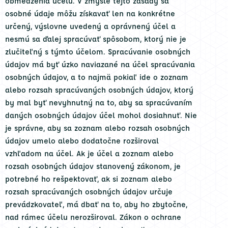
obmedzenia účelu. V zmysle tejto zásady sa
osobné údaje môžu získavať len na konkrétne
určený, výslovne uvedený a oprávnený účel a
nesmú sa ďalej spracúvať spôsobom, ktorý nie je
zlučiteľný s týmto účelom. Spracúvanie osobných
údajov má byť úzko naviazané na účel spracúvania
osobných údajov, a to najmä pokiaľ ide o zoznam
alebo rozsah spracúvaných osobných údajov, ktorý
by mal byť nevyhnutný na to, aby sa spracúvaním
daných osobných údajov účel mohol dosiahnuť. Nie
je správne, aby sa zoznam alebo rozsah osobných
údajov umelo alebo dodatočne rozširoval
vzhľadom na účel. Ak je účel a zoznam alebo
rozsah osobných údajov stanovený zákonom, je
potrebné ho rešpektovať, ak si zoznam alebo
rozsah spracúvaných osobných údajov určuje
prevádzkovateľ, má dbať na to, aby ho zbytočne,
nad rámec účelu nerozširoval. Zákon o ochrane