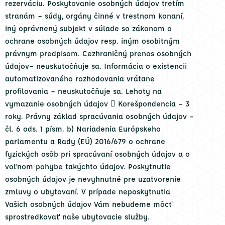
rezerváciu. Poskytovanie osobných údajov tretím
stranám – súdy, orgány činné v trestnom konaní,
iný oprávnený subjekt v súlade so zákonom o
ochrane osobných údajov resp. iným osobitným
právnym predpisom. Cezhraničný prenos osobných
údajov– neuskutočňuje sa. Informácia o existencii
automatizovaného rozhodovania vrátane
profilovania – neuskutočňuje sa. Lehoty na
vymazanie osobných údajov  Korešpondencia – 3
roky. Právny základ spracúvania osobných údajov –
čl. 6 ods. 1 písm. b) Nariadenia Európskeho
parlamentu a Rady (EÚ) 2016/679 o ochrane
fyzických osôb pri spracúvaní osobných údajov a o
voľnom pohybe takýchto údajov. Poskytnutie
osobných údajov je nevyhnutné pre uzatvorenie
zmluvy o ubytovaní. V prípade neposkytnutia
Vašich osobných údajov Vám nebudeme môcť
sprostredkovať naše ubytovacie služby.