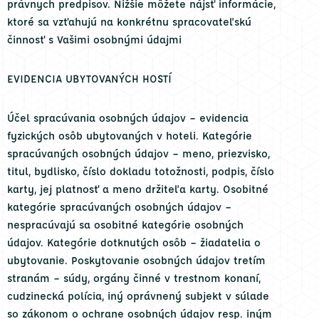
právnych predpisov. Nižšie môžete nájsť informácie,
ktoré sa vzťahujú na konkrétnu spracovateľskú
činnosť s Vašimi osobnými údajmi
EVIDENCIA UBYTOVANÝCH HOSTÍ
Účel spracúvania osobných údajov – evidencia
fyzických osôb ubytovaných v hoteli. Kategórie
spracúvaných osobných údajov – meno, priezvisko,
titul, bydlisko, číslo dokladu totožnosti, podpis, číslo
karty, jej platnosť a meno držiteľa karty. Osobitné
kategórie spracúvaných osobných údajov –
nespracúvajú sa osobitné kategórie osobných
údajov. Kategórie dotknutých osôb – žiadatelia o
ubytovanie. Poskytovanie osobných údajov tretím
stranám – súdy, orgány činné v trestnom konaní,
cudzinecká polícia, iný oprávnený subjekt v súlade
so zákonom o ochrane osobných údajov resp. iným