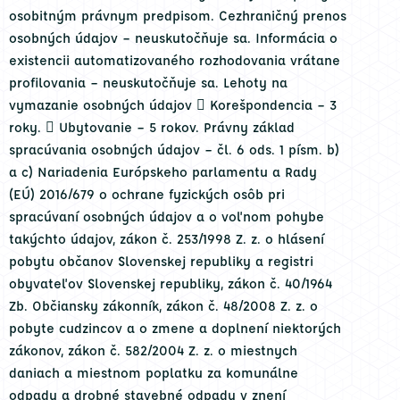
osobitným právnym predpisom. Cezhraničný prenos
osobných údajov – neuskutočňuje sa. Informácia o
existencii automatizovaného rozhodovania vrátane
profilovania – neuskutočňuje sa. Lehoty na
vymazanie osobných údajov  Korešpondencia – 3
roky.  Ubytovanie – 5 rokov. Právny základ
spracúvania osobných údajov – čl. 6 ods. 1 písm. b)
a c) Nariadenia Európskeho parlamentu a Rady
(EÚ) 2016/679 o ochrane fyzických osôb pri
spracúvaní osobných údajov a o voľnom pohybe
takýchto údajov, zákon č. 253/1998 Z. z. o hlásení
pobytu občanov Slovenskej republiky a registri
obyvateľov Slovenskej republiky, zákon č. 40/1964
Zb. Občiansky zákonník, zákon č. 48/2008 Z. z. o
pobyte cudzincov a o zmene a doplnení niektorých
zákonov, zákon č. 582/2004 Z. z. o miestnych
daniach a miestnom poplatku za komunálne
odpady a drobné stavebné odpady v znení