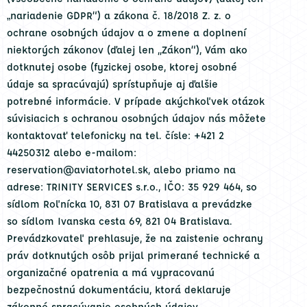
„nariadenie GDPR“) a zákona č. 18/2018 Z. z. o
ochrane osobných údajov a o zmene a doplnení
niektorých zákonov (ďalej len ,,Zákon“), Vám ako
dotknutej osobe (fyzickej osobe, ktorej osobné
údaje sa spracúvajú) sprístupňuje aj ďalšie
potrebné informácie. V prípade akýchkoľvek otázok
súvisiacich s ochranou osobných údajov nás môžete
kontaktovať telefonicky na tel. čísle: +421 2
44250312 alebo e-mailom:
reservation@aviatorhotel.sk, alebo priamo na
adrese: TRINITY SERVICES s.r.o., IČO: 35 929 464, so
sídlom Roľnícka 10, 831 07 Bratislava a prevádzke
so sídlom Ivanska cesta 69, 821 04 Bratislava.
Prevádzkovateľ prehlasuje, že na zaistenie ochrany
práv dotknutých osôb prijal primerané technické a
organizačné opatrenia a má vypracovanú
bezpečnostnú dokumentáciu, ktorá deklaruje
zákonné spracúvanie osobných údajov.