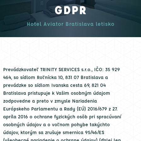
GDPR
Hotel Aviator Bratislava letisko
Prevádzkovateľ TRINITY SERVICES s.r.o., IČO: 35 929
464, so sídlom Roľnícka 10, 831 07 Bratislava a
prevádzke so sídlom Ivanska cesta 69, 821 04
Bratislava pristupuje k Vašim osobným údajom
zodpovedne a preto v zmysle Nariadenia
Európskeho Parlamentu a Rady (EÚ) 2016/679 z 27.
apríla 2016 o ochrane fyzických osôb pri spracúvaní
osobných údajov a o voľnom pohybe takýchto
údajov, ktorým sa zrušuje smernica 95/46/ES
(všeobecné nariadenie o ochrane údajov) (ďalej len