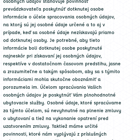
osobných údajov stanovuje povinnosť
prevádzkovateľa poskytnúť dotknutej osobe
informácie o účele spracovania osobných údajov,
na ktorý sú jej osobné údaje určené a to aj v
prípade, keď sa osobné údaje nezískavajú priamo
od dotknutej osoby. Je potrebné, aby tieto
informácie boli dotknutej osobe poskytnuté
najneskôr pri získavaní jej osobných údajov,
respektíve v dostatočnom časovom predstihu, jasne
a zrozumiteľne a takým spôsobom, aby sa s týmito
informáciami mohla skutočne oboznámiť a
porozumela im. Účelom spracúvania Vašich
osobných údajov je poskytnúť Vám plnohodnotné
ubytovacie služby. Osobné údaje, ktoré spracúvame
za týmto účelom, sú nevyhnutné na plnenie zmluvy
o ubytovaní a tiež na vykonanie opatrení pred
uzatvorením zmluvy. Taktiež máme určité
povinnosti, ktoré nám vyplývajú z príslušných